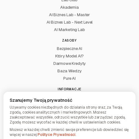
Akademia
AI Biznes Lab - Master
AI Biznes Lab - Next Level
AI Marketing Lab
ZASOBY
Bezpieczne AI
Który Model AI?
Darmowe Kredyty
Baza Wiedzy
Pure AI
INFORMACJE
Kontakt
Szanujemy Twoją prywatność
Regulamin
Używamy cookies niezbędnych do działania strony oraz, za Twoją
Ustawienia Cookies
zgodą, cookies analitycznych i marketingowych. Możesz
zaakceptować wszystkie, odrzucić wszystkie lub zarządzać zgodą.
Polityka Prywatności
Zgodę możesz wycofać w każdej chwili w ustawieniach cookies.
Możesz w każdej chwili zmienić swoje preferencje lub dowiedzieć się
więcej w naszej
Polityce Prywatności
.