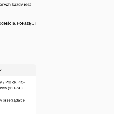
órych każdy jest
odejścia. Pokażę Ci
w
 / Pro ok. 40-
mies ($10-50)
 w przeglądarce