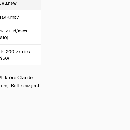
Bolt.new
Tak (limity)
ok. 40 zł/mies
($10)
ok. 200 zł/mies
($50)
I, które Claude
ej. Bolt.new jest