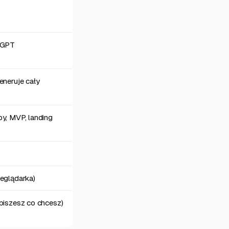
 GPT
eneruje cały
y, MVP, landing
zeglądarka)
piszesz co chcesz)