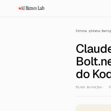
AI Biznes Lab
Strona główna
Narz
/
Claude
Bolt.n
do Ko
Mirek Burnejko
9