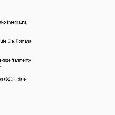
ako integralną
puje Cię. Pomaga
ększe fragmenty
"
s ($20) i daje