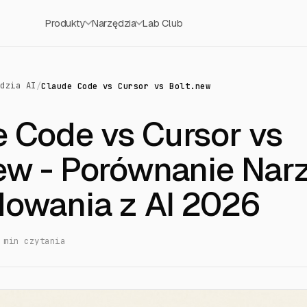
Produkty
Narzędzia
Lab Club
ędzia AI
/
Claude Code vs Cursor vs Bolt.new
 Code vs Cursor vs
ew - Porównanie Nar
dowania z AI 2026
 min czytania