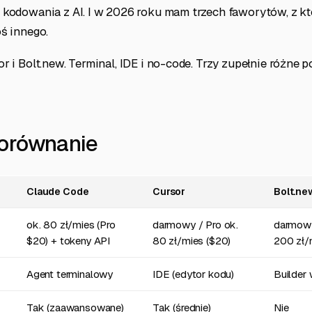
 kodowania z AI. I w 2026 roku mam trzech faworytów, z kt
ś innego.
r i Bolt.new. Terminal, IDE i no-code. Trzy zupełnie różne p
orównanie
Claude Code
Cursor
Bolt.ne
ok. 80 zł/mies (Pro
darmowy / Pro ok.
darmowy
$20) + tokeny API
80 zł/mies ($20)
200 zł/
Agent terminalowy
IDE (edytor kodu)
Builder
Tak (zaawansowane)
Tak (średnie)
Nie