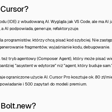
t Cursor?
odu (IDE) z wbudowaną AI. Wygląda jak VS Code, ale ma AI j
, a AI podpowiada, generuje, refaktoryzuje.
dla programistów, którzy chcą pisać kod szybciej. Nie zastę
 generowanie fragmentów, wyjaśnianie kodu, debugowanie.
też tryb agentowy (Composer Agent), który może pisać wi
bardziej "asystent w edytorze" niż "agent, który buduje sam.
e ograniczone użycie AI. Cursor Pro kosztuje ok. 80 zł/mie
powiadanie i 500 zapytań do modeli premium.
t Bolt.new?