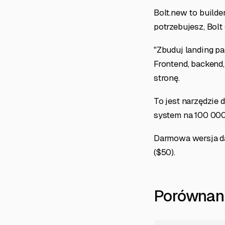
Bolt.new to builde
potrzebujesz, Bolt 
"Zbuduj landing pa
Frontend, backend,
stronę.
To jest narzędzie 
system na 100 00
Darmowa wersja daj
($50).
Porównani