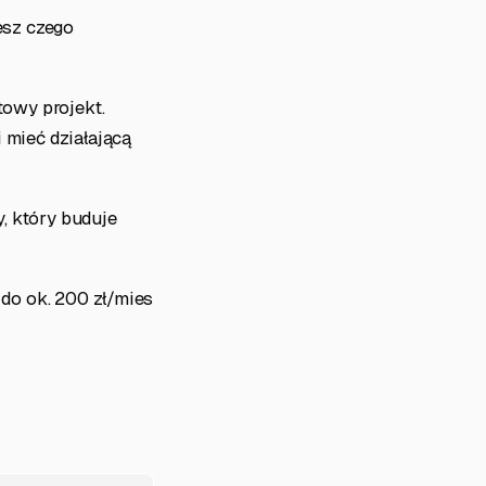
esz czego
towy projekt.
 mieć działającą
y, który buduje
 do ok. 200 zł/mies