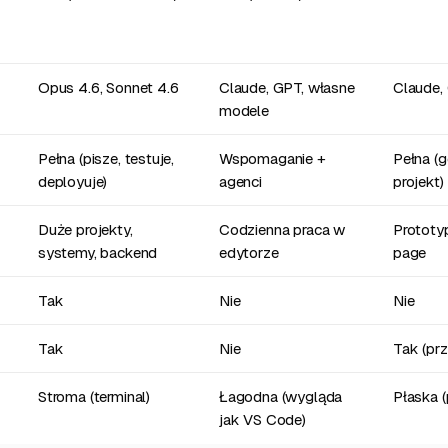
Opus 4.6, Sonnet 4.6
Claude, GPT, własne
Claude,
modele
Pełna (pisze, testuje,
Wspomaganie +
Pełna (g
deployuje)
agenci
projekt)
Duże projekty,
Codzienna praca w
Prototyp
systemy, backend
edytorze
page
Tak
Nie
Nie
Tak
Nie
Tak (pr
Stroma (terminal)
Łagodna (wygląda
Płaska (
jak VS Code)