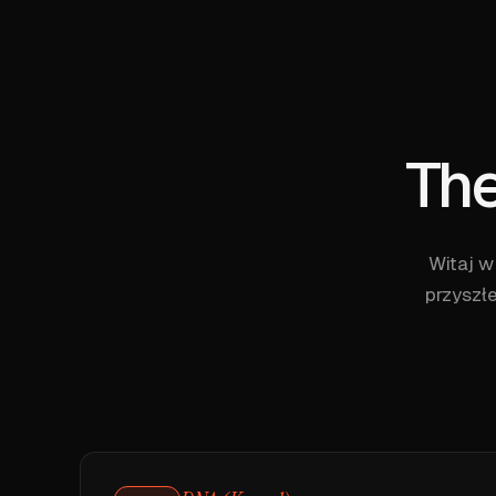
Th
Witaj w 
przyszł