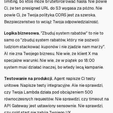
limiting, bo ktoś może bruteforce'ować hasła. Nie powie
Ci, że ten presigned URL do S3 wygasa za późno. Nie
powie Ci, że Twoja polityka CORS jest za szeroka.
Bezpieczeństwo to wciąż Twoja odpowiedzialność.
Logika biznesowa.
"Zbuduj system rabatów" to nie to
samo co "zbuduj system rabatów, który nie pozwoli
ludziom stackować kuponów i nie zjadzie nam marży".
AI nie zna Twojego biznesu. Nie wie, że klient X ma
specjalne warunki. Nie wie, że w piątek po 18:00
system musi działać inaczej, bo wtedy lecą kampanie.
Testowanie na produkcji.
Agent napisze Ci testy
unitowe. Napisze testy integracyjne. Ale nie sprawdzi,
czy Twoja Lambda działa pod obciążeniem 500
równoczesnych requestów. Nie sprawdzi, czy timeout na
API Gateway jest ustawiony sensownie. Nie sprawdzi,
czy cold start nie zabija Twojego UX.