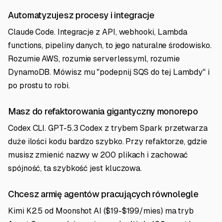
Automatyzujesz procesy i integracje
Claude Code. Integracje z API, webhooki, Lambda
functions, pipeliny danych, to jego naturalne środowisko.
Rozumie AWS, rozumie serverless.yml, rozumie
DynamoDB. Mówisz mu "podepnij SQS do tej Lambdy" i
po prostu to robi.
Masz do refaktorowania gigantyczny monorepo
Codex CLI. GPT-5.3 Codex z trybem Spark przetwarza
duże ilości kodu bardzo szybko. Przy refaktorze, gdzie
musisz zmienić nazwy w 200 plikach i zachować
spójność, ta szybkość jest kluczowa.
Chcesz armię agentów pracujących równolegle
Kimi K2.5 od Moonshot AI ($19-$199/mies) ma tryb