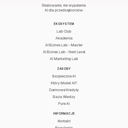
Skalowanie, nie wypalenie.
AI dla przedsiębiorców.
EKOSYSTEM
Lab Club
Akademia
AI Biznes Lab - Master
AI Biznes Lab - Next Level
AI Marketing Lab
ZASOBY
Bezpieczne AI
Który Model AI?
Darmowe Kredyty
Baza Wiedzy
Pure AI
INFORMACJE
Kontakt
Regulamin