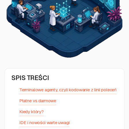
SPIS TREŚCI
Terminalowe agenty, czyli kodowanie z linii poleceń
Płatne vs darmowe
Kiedy który?
IDE i nowości warte uwagi