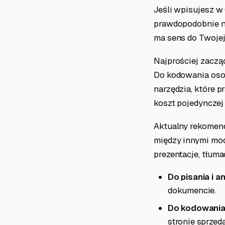
Jeśli wpisujesz w G
prawdopodobnie ni
ma sens do Twojej 
Najprościej zacząć
Do kodowania osob
narzędzia, które pr
koszt pojedynczej 
Aktualny rekomend
między innymi mode
prezentacje, tłum
Do pisania i an
dokumencie.
Do kodowania
stronie sprzed