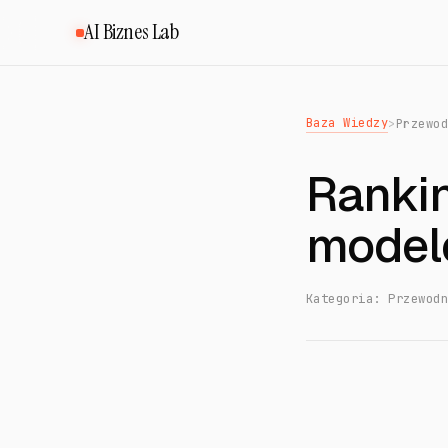
AI Biznes Lab
Baza Wiedzy
>
Przewo
Rankin
modele
Kategoria: Przewod