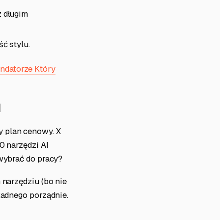
z długim
ć stylu.
ndatorze Który
u
y plan cenowy. X
0 narzędzi AI
 wybrać do pracy?
 narzędziu (bo nie
żadnego porządnie.