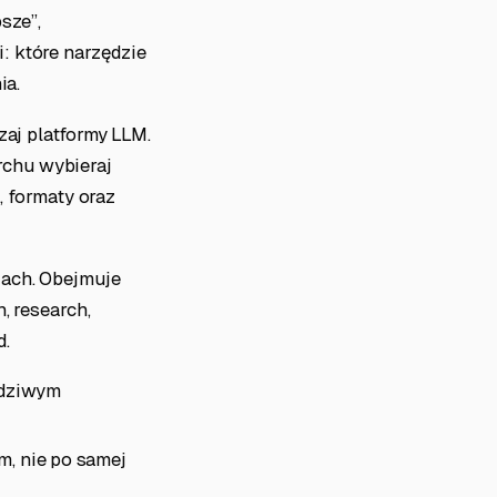
sze”,
: które narzędzie
ia.
zaj platformy LLM.
rchu wybieraj
, formaty oraz
iach. Obejmuje
, research,
d.
wdziwym
, nie po samej