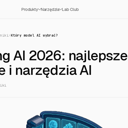
Produkty
Narzędzia
Lab Club
dniki
>
Który model AI wybrać?
g AI 2026: najlepsze
 i narzędzia AI
niki