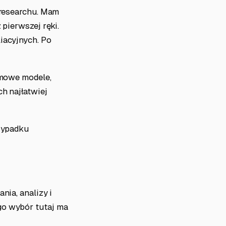
, researchu. Mam
 pierwszej ręki.
iacyjnych. Po
armowe modele,
ch najłatwiej
rzypadku
nia, analizy i
go wybór tutaj ma