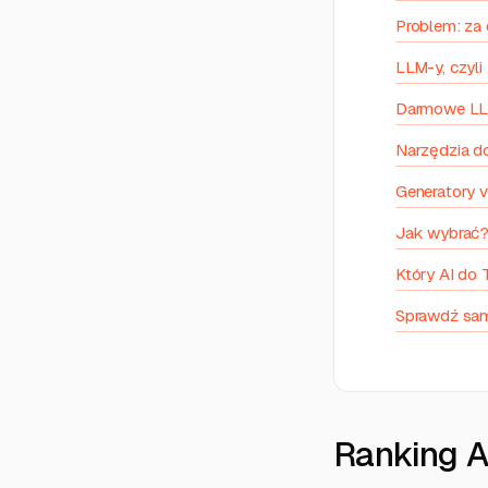
Problem: za 
LLM-y, czyli
Darmowe LLM
Narzędzia d
Generatory v
Jak wybrać?
Który AI do
Sprawdź sa
Ranking A