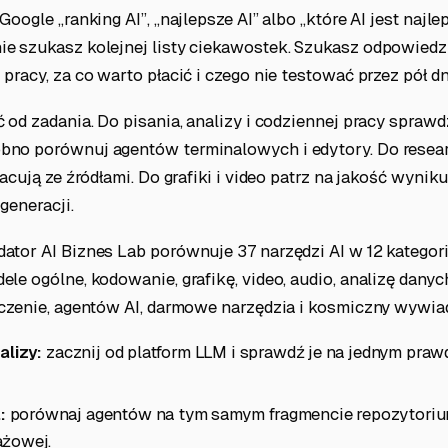
oogle „ranking AI”, „najlepsze AI” albo „które AI jest najlep
e szukasz kolejnej listy ciekawostek. Szukasz odpowiedzi
pracy, za co warto płacić i czego nie testować przez pół dn
 od zadania. Do pisania, analizy i codziennej pracy sprawd
no porównuj agentów terminalowych i edytory. Do resea
acują ze źródłami. Do grafiki i video patrz na jakość wyniku
generacji.
ator AI Biznes Lab porównuje 37 narzędzi AI w 12 kategor
le ogólne, kodowanie, grafikę, video, audio, analizę danych
aczenie, agentów AI, darmowe narzędzia i kosmiczny wywia
alizy:
zacznij od platform LLM i sprawdź je na jednym pra
:
porównaj agentów na tym samym fragmencie repozytorium
ażowej.