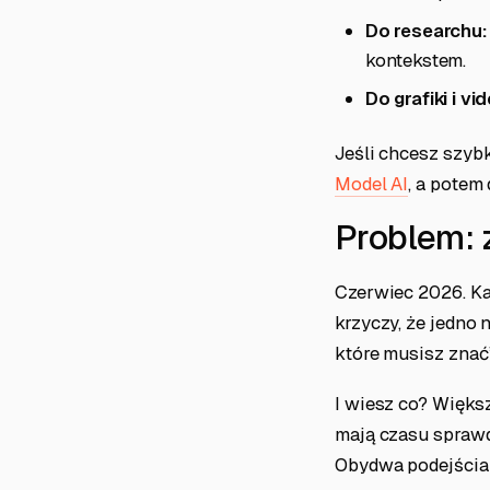
Do researchu:
kontekstem.
Do grafiki i vi
Jeśli chcesz szybk
Model AI
, a potem
Problem: 
Czerwiec 2026. Ka
krzyczy, że jedno 
które musisz znać”
I wiesz co? Większ
mają czasu sprawdz
Obydwa podejścia t