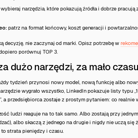
wybieraj narzędzia, które pokazują źródła i dobrze pracują 
deo:
patrz na format końcowy, koszt generacji i powtarzalnoś
ą decyzję, nie zaczynaj od marki. Opisz potrzebę w
rekome
 dopiero porównuj TOP 3.
za dużo narzędzi, za mało czas
żdy tydzień przynosi nowy model, nową funkcję albo now
narzędzie wygrało wszystko, LinkedIn pokazuje listy typu „1
, a przedsiębiorca zostaje z prostym pytaniem: co realnie
ość ludzi reaguje na to tak samo. Albo zostają przy jednym
ać), albo skaczą z jednego na drugie i nigdy nie uczą się 
o strata pieniędzy i czasu.