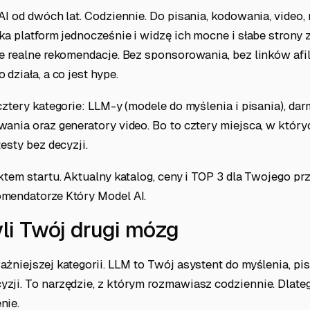
AI od dwóch lat. Codziennie. Do pisania, kodowania, video
ka platform jednocześnie i widzę ich mocne i słabe strony z
e realne rekomendacje. Bez sponsorowania, bez linków afil
działa, a co jest hype.
cztery kategorie: LLM-y (modele do myślenia i pisania), d
ania oraz generatory video. Bo to cztery miejsca, w który
esty bez decyzji.
ktem startu. Aktualny katalog, ceny i TOP 3 dla Twojego p
mendatorze Który Model AI.
yli Twój drugi mózg
żniejszej kategorii. LLM to Twój asystent do myślenia, pisa
zji. To narzędzie, z którym rozmawiasz codziennie. Dlate
nie.