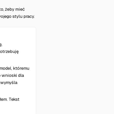
to, żeby mieć
ojego stylu pracy.
ę,
otrzebuję
o model, któremu
 wnioski dla
e wymyśla
łem. Tekst