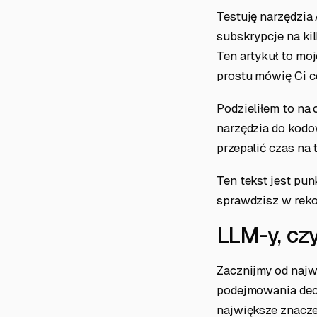
Testuję narzędzia 
subskrypcje na kil
Ten artykuł to moj
prostu mówię Ci co 
Podzieliłem to na 
narzędzia do kodow
przepalić czas na t
Ten tekst jest pun
sprawdzisz w reko
LLM-y, cz
Zacznijmy od najwa
podejmowania decy
największe znacze