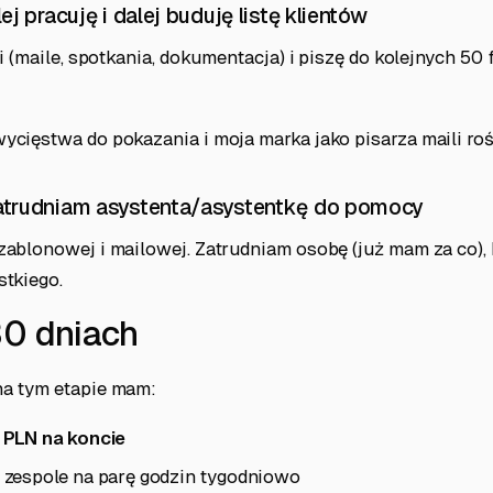
ej pracuję i dalej buduję listę klientów
i (maile, spotkania, dokumentacja) i piszę do kolejnych 50 
cięstwa do pokazania i moja marka jako pisarza maili roś
atrudniam asystenta/asystentkę do pomocy
ablonowej i mailowej. Zatrudniam osobę (już mam za co),
tkiego.
30 dniach
a tym etapie mam:
 PLN na koncie
 zespole na parę godzin tygodniowo