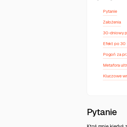
Pytanie
Założenia
30-dniowy p
Efekt po 30 
Pogoń za pr
Metafora ult
Kluczowe wn
Pytanie
Ktoś mnie kiedyś 