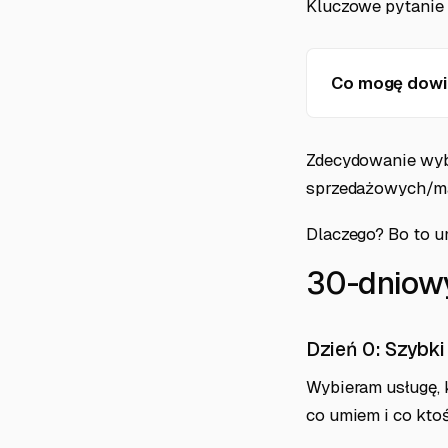
Kluczowe pytanie 
Co mogę dowie
Zdecydowanie wybr
sprzedażowych/m
Dlaczego? Bo to u
30-dniow
Dzień 0: Szybk
Wybieram usługę, 
co umiem i co kto