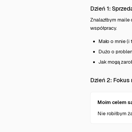
Dzień 1: Sprzed
Znalazłbym maile 
współpracy.
Mało o mnie (i 
Dużo o problem
Jak mogą zarob
Dzień 2: Fokus 
Moim celem są
Nie robiłbym ża