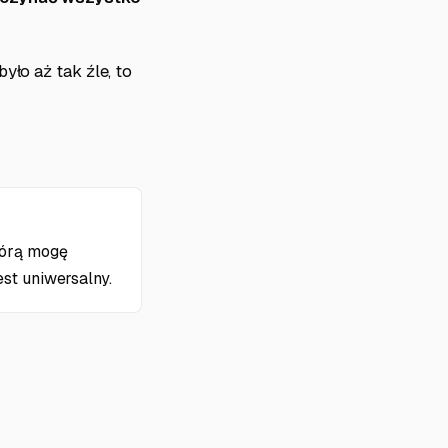
yło aż tak źle, to
tórą mogę
st uniwersalny.