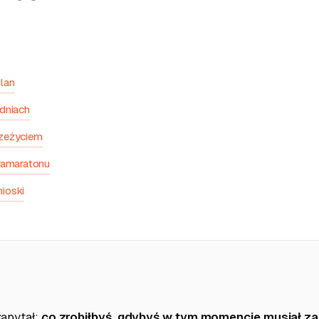
lan
dniach
zeżyciem
ramaratonu
ioski
zapytał:
co zrobiłbyś, gdybyś w tym momencie musiał z