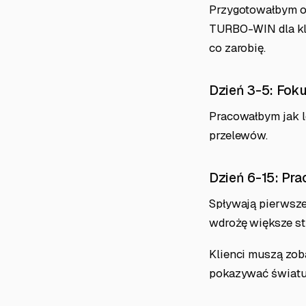
Przygotowałbym ofe
TURBO-WIN dla klie
co zarobię.
Dzień 3-5: Fok
Pracowałbym jak l
przelewów.
Dzień 6-15: Pra
Spływają pierwsze
wdrożę większe str
Klienci muszą zoba
pokazywać światu