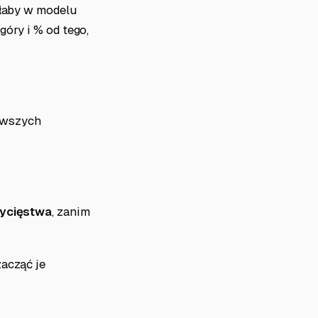
yłaby w modelu
góry i % od tego,
rwszych
wycięstwa
, zanim
zacząć je