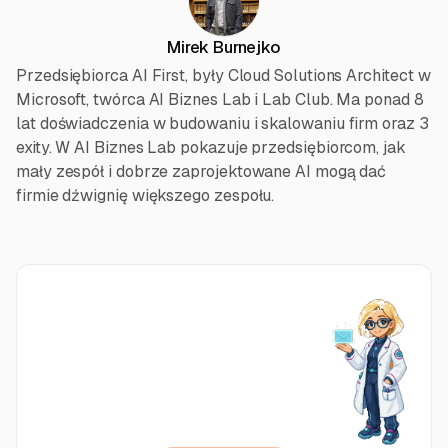
Mirek Burnejko
Przedsiębiorca AI First, były Cloud Solutions Architect w
Microsoft, twórca AI Biznes Lab i Lab Club. Ma ponad 8
lat doświadczenia w budowaniu i skalowaniu firm oraz 3
exity. W AI Biznes Lab pokazuje przedsiębiorcom, jak
mały zespół i dobrze zaprojektowane AI mogą dać
firmie dźwignię większego zespołu.