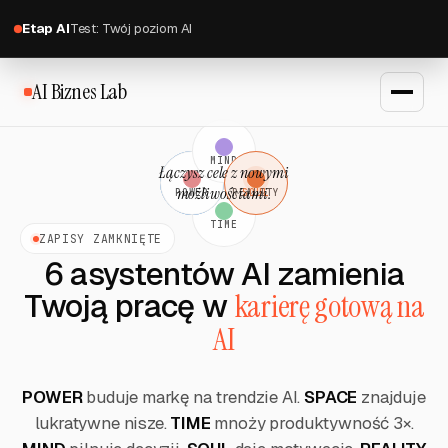
Etap AI
Test: Twój poziom AI
AI Biznes Lab
MIND
Nawyki oparte na energii
SPACE
POWER
REALITY
SOUL
TIME
ZAPISY ZAMKNIĘTE
6 asystentów AI zamienia
Twoją pracę w
karierę gotową na
AI
POWER
buduje markę na trendzie AI.
SPACE
znajduje
lukratywne nisze.
TIME
mnoży produktywność 3×.