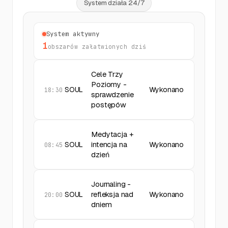
System działa 24/7
System aktywny
2
obszarów załatwionych dziś
Medytacja +
SOUL
Wykonano
intencja na
08:45
dzień
Journaling -
SOUL
Wykonano
refleksja nad
20:00
dniem
Biohacking
snu -
REALITY
Wykonano
analiza
07:15
jakości snu i
energia