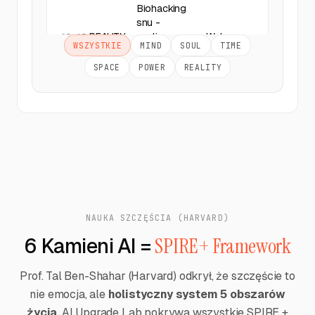
Protokoły
żywieniowe
WSZYSTKIE
MIND
SOUL
TIME
REALITY
Wykonano
- co dziś
17:30
zjem aby
SPACE
POWER
REALITY
mieć energię
Trening - 30
minut ruchu
REALITY
Wykonano
09:30
dla ciała i
umysłu
Analiza
nawyków -
NAUKA SZCZĘŚCIA (HARVARD)
14:45
Wykonano
tracking
REALITY
6 Kamieni AI =
SPIRE+ Framework
nawyków
zdrowotnych
Prof. Tal Ben-Shahar (Harvard) odkrył, że szczęście to
nie emocja, ale
holistyczny system 5 obszarów
Wieczorny
życia
. AI Upgrade Lab pokrywa wszystkie SPIRE +
protokół -
19:00