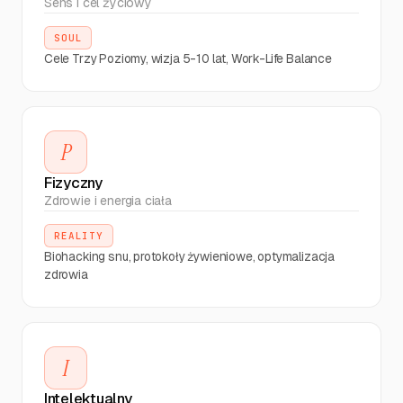
Session - praca
Sens i cel życiowy
TIME
Wykonano
nad
13:30
kluczowym
SOUL
projektem
Cele Trzy Poziomy, wizja 5-10 lat, Work-Life Balance
Przegląd
kalendarza -
TIME
Wykonano
17:00
planowanie
P
kolejnego dnia
Fizyczny
Zdrowie i energia ciała
Research
trendów AI -
REALITY
SPACE
Wykonano
09:00
co nowego w
Biohacking snu, protokoły żywieniowe, optymalizacja
branży
zdrowia
Roadmapa
umiejętności
SPACE
Wykonano
13:00
- co się dziś
I
nauczę
Intelektualny