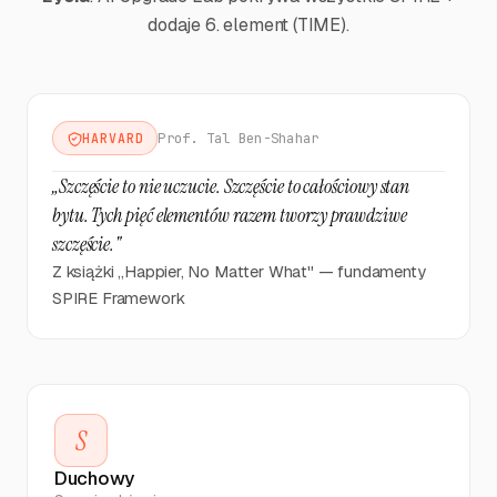
Wykonano
REALITY
przygotowanie
dodaje 6. element (TIME).
do snu
System 25
min/dzień:
08:00
Prof. Tal Ben-Shahar
Wykonano
HARVARD
TIME
pierwszy sprint
produktywności
„Szczęście to nie uczucie. Szczęście to całościowy stan
bytu. Tych pięć elementów razem tworzy prawdziwe
Mikro-sprint:
szczęście."
TIME
Wykonano
25 minut
15:30
Z książki „Happier, No Matter What" — fundamenty
głębokiej pracy
SPIRE Framework
Batching -
grupowanie
TIME
Wykonano
11:00
podobnych
zadań
S
Duchowy
Deep Work