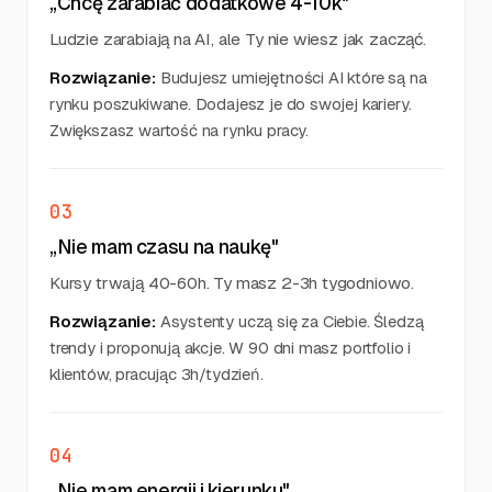
„Chcę zarabiać dodatkowe 4-10k"
Ludzie zarabiają na AI, ale Ty nie wiesz jak zacząć.
Rozwiązanie:
Budujesz umiejętności AI które są na
rynku poszukiwane. Dodajesz je do swojej kariery.
Zwiększasz wartość na rynku pracy.
03
„Nie mam czasu na naukę"
Kursy trwają 40-60h. Ty masz 2-3h tygodniowo.
Rozwiązanie:
Asystenty uczą się za Ciebie. Śledzą
trendy i proponują akcje. W 90 dni masz portfolio i
klientów, pracując 3h/tydzień.
04
„Nie mam energii i kierunku"