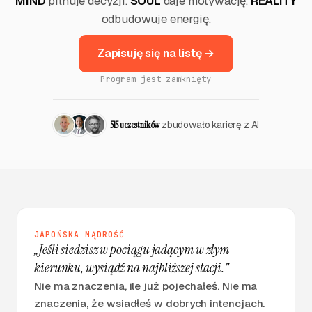
MIND
pilnuje decyzji.
SOUL
daje motywację.
REALITY
odbudowuje energię.
Zapisuję się na listę →
Program jest zamknięty
515 uczestników
zbudowało karierę z AI
JAPOŃSKA MĄDROŚĆ
„Jeśli siedzisz w pociągu jadącym w złym
kierunku, wysiądź na najbliższej stacji."
Nie ma znaczenia, ile już pojechałeś. Nie ma
znaczenia, że wsiadłeś w dobrych intencjach.