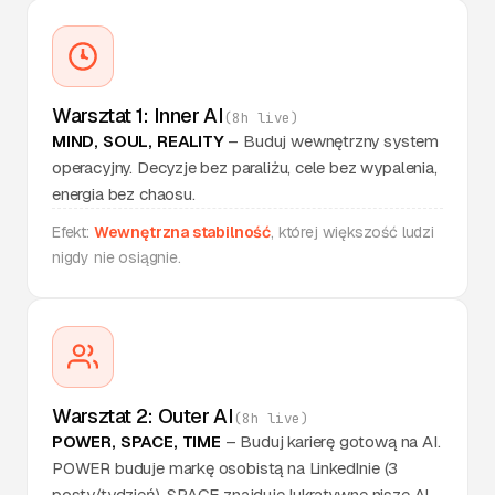
zadziałało, co
zmienić jutro
Analiza ROI -
MIND
Wykonano
czy projekt się
12:15
Warsztat 1: Inner AI
(8h live)
zwraca
MIND, SOUL, REALITY
– Buduj wewnętrzny system
operacyjny. Decyzje bez paraliżu, cele bez wypalenia,
energia bez chaosu.
Strategia
rozwoju -
Efekt:
Wewnętrzna stabilność
, której większość ludzi
MIND
Wykonano
mapa na
16:00
nigdy nie osiągnie.
najbliższe 90
dni
Protokół
Kryzysowy:
SOUL
Wykonano
06:30
reset stresu i
Warsztat 2: Outer AI
plan na dzień
(8h live)
POWER, SPACE, TIME
– Buduj karierę gotową na AI.
POWER buduje markę osobistą na LinkedInie (3
Dziennik
posty/tydzień). SPACE znajduje lukratywne nisze AI