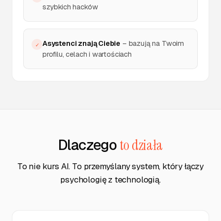
szybkich hacków
Asystenci znają Ciebie
– bazują na Twoim
✓
profilu, celach i wartościach
Dlaczego
to działa
To nie kurs AI. To przemyślany system, który łączy
psychologię z technologią.