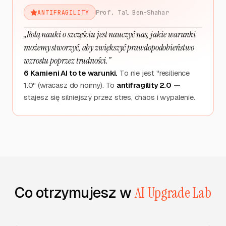
Engagement
Prof. Tal Ben-Shahar
ANTIFRAGILITY
- odpowiedzi
18:15
Wykonano
na
„Rolą nauki o szczęściu jest nauczyć nas, jakie warunki
POWER
komentarze
możemy stworzyć, aby zwiększyć prawdopodobieństwo
społeczności
wzrostu poprzez trudności."
6 Kamieni AI to te warunki.
To nie jest "resilience
Przegląd Snap
1.0" (wracasz do normy). To
antifragility 2.0
—
Listy i
MIND
Wykonano
06:05
stajesz się silniejszy przez stres, chaos i wypalenie.
priorytetów
dnia
Decyzja
Draft→Final:
MIND
Wykonano
wybór kierunku
10:30
na trudne
pytanie
Co otrzymujesz w
AI Upgrade Lab
Wieczorny
przegląd - co
MIND
Wykonano
21:00