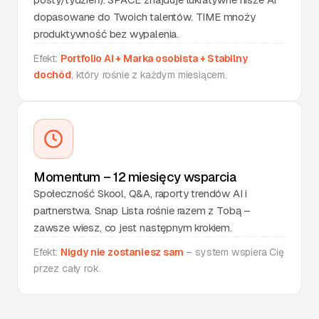
emocji - co
SOUL
Wykonano
11:45
dopasowane do Twoich talentów. TIME mnoży
czuję i
dlaczego
produktywność bez wypalenia.
Efekt:
Portfolio AI + Marka osobista + Stabilny
Cele Trzy
dochód
, który rośnie z każdym miesiącem.
Poziomy -
SOUL
Wykonano
18:30
sprawdzenie
postępów
Momentum – 12 miesięcy wsparcia
Społeczność Skool, Q&A, raporty trendów AI i
partnerstwa. Snap Lista rośnie razem z Tobą –
zawsze wiesz, co jest następnym krokiem.
Efekt:
Nigdy nie zostaniesz sam
– system wspiera Cię
przez cały rok.