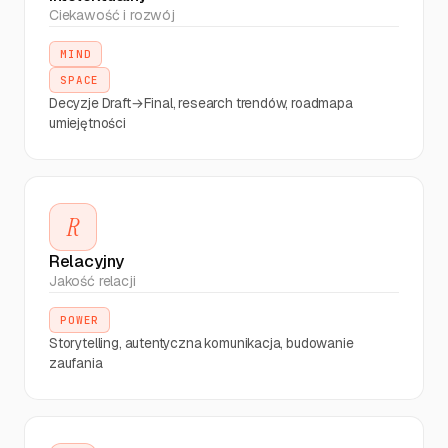
Ciekawość i rozwój
Networking -
kontakt z
SPACE
Wykonano
MIND
19:45
osobą z
SPACE
mojej niszy
Decyzje Draft→Final, research trendów, roadmapa
umiejętności
Nauka nowej
umiejętności
SPACE
Wykonano
10:15
- 30 minut
kursu online
R
Relacyjny
Rozmowa z
Jakość relacji
mentorem -
SPACE
Wykonano
15:00
feedback na
POWER
projekt
Storytelling, autentyczna komunikacja, budowanie
zaufania
Storytelling
- praca nad
POWER
Wykonano
14:20
autentyczną
komunikacją