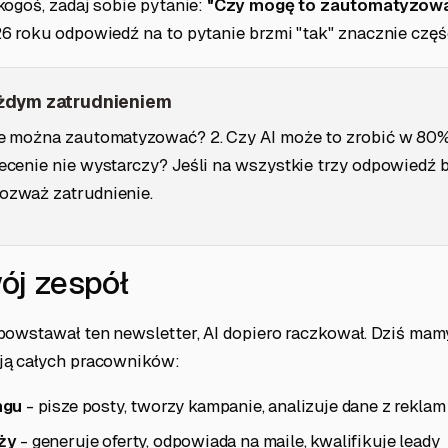
kogoś, zadaj sobie pytanie:
"Czy mogę to zautomatyzow
 roku odpowiedź na to pytanie brzmi "tak" znacznie częśc
ażdym zatrudnieniem
nie można zautomatyzować? 2. Czy AI może to zrobić w 80%
lecenie nie wystarczy? Jeśli na wszystkie trzy odpowiedź b
ozważ zatrudnienie.
wój zespół
powstawał ten newsletter, AI dopiero raczkował. Dziś mamy
ją całych pracowników:
ngu
- pisze posty, tworzy kampanie, analizuje dane z reklam
ży
- generuje oferty, odpowiada na maile, kwalifikuje leady