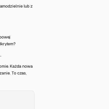
samodzielnie lub z
obowej
odkryłem?
.
domie. Każda nowa
zanie. To czas,