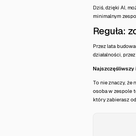
Dziś, dzięki AI, m
minimalnym zespołe
Reguła: z
Przez lata budowa
działalności, prze
Najszczęśliwszy i
To nie znaczy, że
osoba w zespole to
który zabierasz o