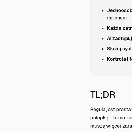
Jednoosob
milionem.
Każde zatr
AI zastępuj
Skaluj sys
Kontrola i 
TL;DR
Reguła jest prosta
pułapkę - firma za
muszą więcej zarab