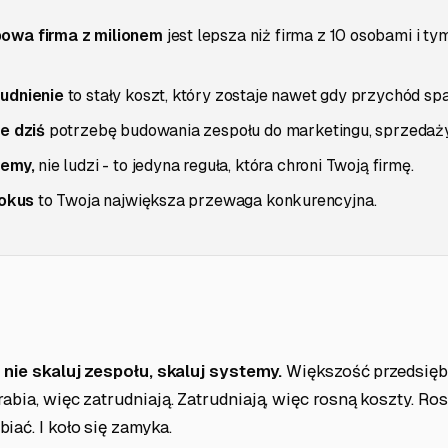
owa firma z milionem
jest lepsza niż firma z 10 osobami i t
udnienie
to stały koszt, który zostaje nawet gdy przychód spa
e dziś
potrzebę budowania zespołu do marketingu, sprzedaży 
temy,
nie ludzi - to jedyna reguła, która chroni Twoją firmę.
fokus
to Twoja największa przewaga konkurencyjna.
:
nie skaluj zespołu, skaluj systemy.
Większość przedsię
rabia, więc zatrudniają. Zatrudniają, więc rosną koszty. Ro
iać. I koło się zamyka.