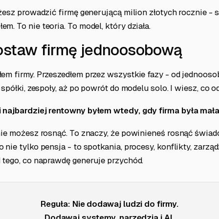
ożesz prowadzić firmę generującą milion złotych rocznie - 
m. To nie teoria. To model, który działa.
ostaw firmę jednoosobową
łem firmy. Przeszedłem przez wszystkie fazy - od jednoos
z spółki, zespoły, aż po powrót do modelu solo. I wiesz, co 
 najbardziej rentowny byłem wtedy, gdy firma była mała
 nie możesz rosnąć. To znaczy, że powinieneś rosnąć świa
 nie tylko pensja - to spotkania, procesy, konflikty, zarząd
d tego, co naprawdę generuje przychód.
Reguła: Nie dodawaj ludzi do firmy.
Dodawaj systemy, narzędzia i AI.