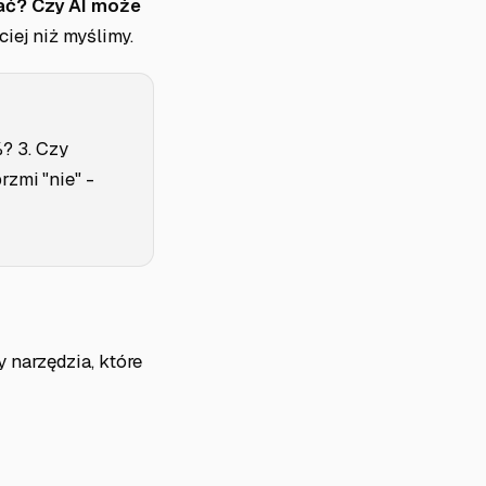
ać? Czy AI może
iej niż myślimy.
? 3. Czy
rzmi "nie" -
 narzędzia, które