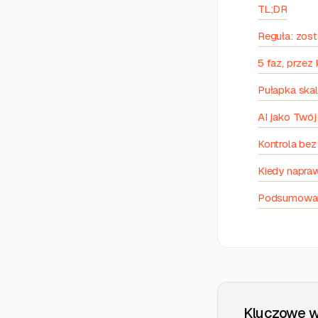
TL;DR
Reguła: zos
5 faz, przez
Pułapka ska
AI jako Twój
Kontrola bez 
Kiedy napra
Podsumowa
Kluczowe w