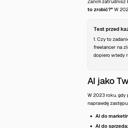
Zanim zatrudnisz 
to zrobić?"
W 2026
Test przed k
1. Czy to zada
freelancer na z
dopiero wtedy r
AI jako T
W 2023 roku, gdy 
naprawdę zastępu
AI do marketi
AI do sprzeda