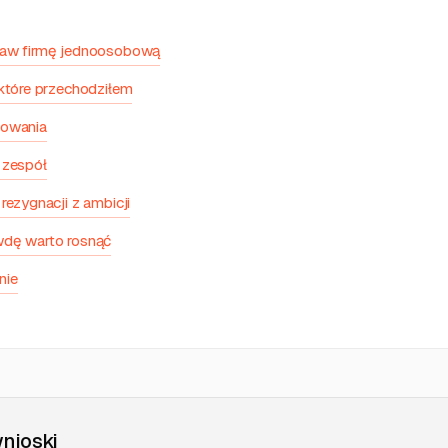
taw firmę jednoosobową
 które przechodziłem
lowania
 zespół
rezygnacji z ambicji
wdę warto rosnąć
nie
nioski