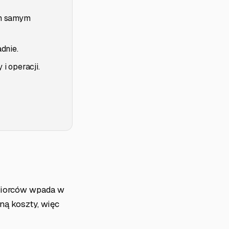
ym samym
dnie.
i operacji.
biorców wpada w
sną koszty, więc