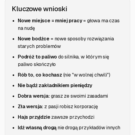
Kluczowe wnioski
Nowe miejsce = mniej pracy
= głowa ma czas
na nudę
Nowe bodźce
= nowe sposoby rozwiązania
starych problemów
Podróż to paliwo
do silnika, w którym się
paliwo skończyło
Rób to, co kochasz
(nie "w wolnej chwili")
Nie bądź zakładnikiem pieniędzy
Dobra wersja:
grasz ze swoimi zasadami
Zła wersja:
z pasji robisz korporację
Hajs przyjdzie
zawsze przychodzi
Idź własną drogą
nie drogą przykładów innych