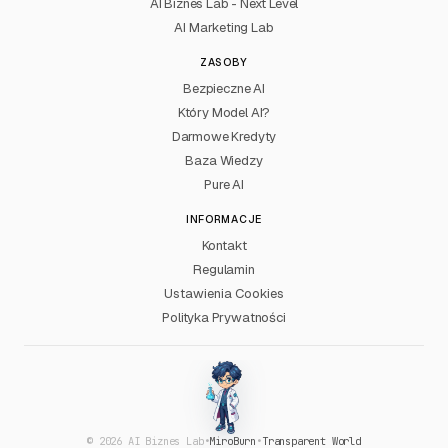
AI Biznes Lab - Next Level
AI Marketing Lab
ZASOBY
Bezpieczne AI
Który Model AI?
Darmowe Kredyty
Baza Wiedzy
Pure AI
INFORMACJE
Kontakt
Regulamin
Ustawienia Cookies
Polityka Prywatności
© 2026 AI Biznes Lab
•
MiroBurn
•
Transparent World