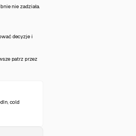
nie nie zadziała.
ować decyzje i
wsze patrz przez
dIn, cold