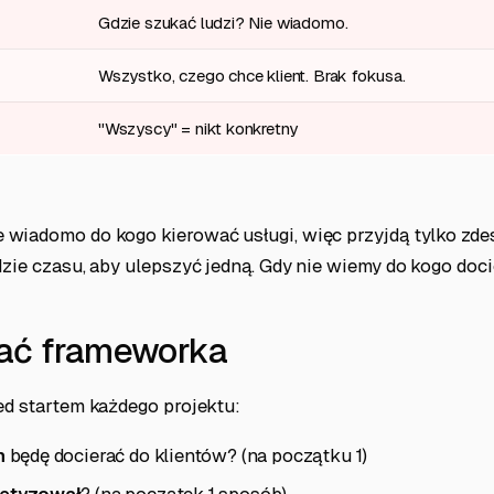
Gdzie szukać ludzi? Nie wiadomo.
Wszystko, czego chce klient. Brak fokusa.
"Wszyscy" = nikt konkretny
 wiadomo do kogo kierować usługi, więc przyjdą tylko zde
dzie czasu, aby ulepszyć jedną. Gdy nie wiemy do kogo doc
ać frameworka
ed startem każdego projektu:
m
będę docierać do klientów? (na początku 1)
etyzował
? (na początek 1 sposób)