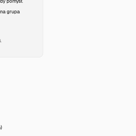
żdy pomysł.
dna grupa
.
)