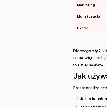
Marketing
Monetyzacja
Rynek
Dlaczego zły?
Nie
usług, więc nie bę
gdzie go szukać.
Jak używ
Prosta analiza prz
Jakim kanałe
Jak będę mon