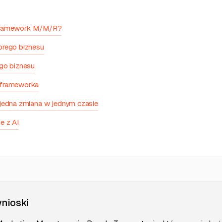
Framework M/M/R?
brego biznesu
go biznesu
 frameworka
jedna zmiana w jednym czasie
e z AI
nioski