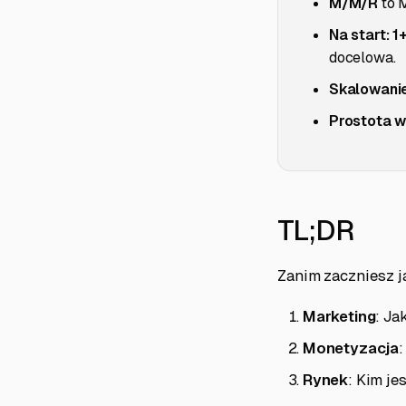
M/M/R
to M
Na start: 1
docelowa.
Skalowani
Prostota 
TL;DR
Zanim zaczniesz ja
Marketing
: Ja
Monetyzacja
:
Rynek
: Kim je