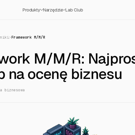
Produkty
Narzędzia
Lab Club
dniki
>
Framework M/M/R
work M/M/R: Najpro
b na ocenę biznesu
ia biznesowa