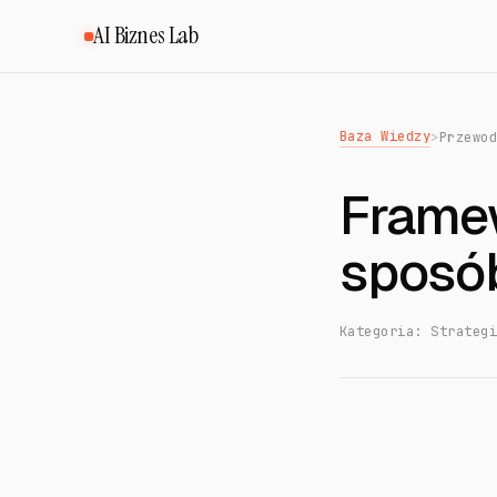
AI Biznes Lab
Baza Wiedzy
>
Przewo
Frame
sposó
Kategoria: Strateg