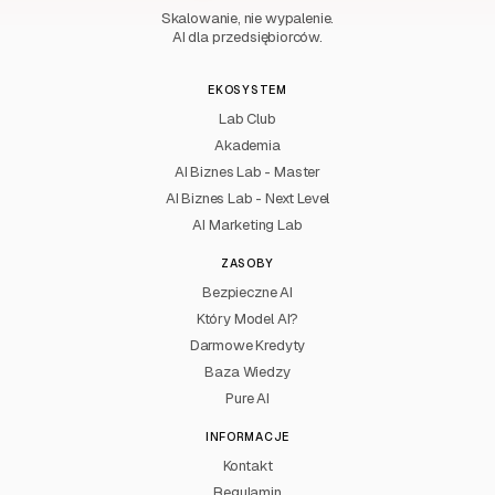
Skalowanie, nie wypalenie.
AI dla przedsiębiorców.
EKOSYSTEM
Lab Club
Akademia
AI Biznes Lab - Master
AI Biznes Lab - Next Level
AI Marketing Lab
ZASOBY
Bezpieczne AI
Który Model AI?
Darmowe Kredyty
Baza Wiedzy
Pure AI
INFORMACJE
Kontakt
Regulamin