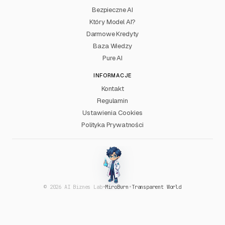
Bezpieczne AI
Który Model AI?
Darmowe Kredyty
Baza Wiedzy
Pure AI
INFORMACJE
Kontakt
Regulamin
Ustawienia Cookies
Polityka Prywatności
© 2026 AI Biznes Lab
•
MiroBurn
•
Transparent World