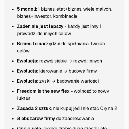
5 modeli:
1 biznes, etat+biznes, wiele małych,
biznes+inwestor, kombinacje
Żaden nie jest lepszy
- każdy jest inny i
prowadzi do innych celów
Biznes to narzędzie
do spełniania Twoich
celów
Ewolucja:
rozwój siebie → rozwój innych
Ewolucja:
kierowanie → budowa firmy
Ewolucja:
zyski → budowanie wartości
Freedom is the new flex
- wolność to nowy
luksus
Zasada 2 sztuk:
nie kupuj jeśli nie stać Cię na 2
8 obszarów firmy
do zaadresowania
Opcja solo:
ciężko zrobić duże rzeczy, ale