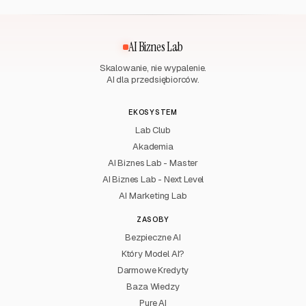
AI Biznes Lab
Skalowanie, nie wypalenie.
AI dla przedsiębiorców.
EKOSYSTEM
Lab Club
Akademia
AI Biznes Lab - Master
AI Biznes Lab - Next Level
AI Marketing Lab
ZASOBY
Bezpieczne AI
Który Model AI?
Darmowe Kredyty
Baza Wiedzy
Pure AI